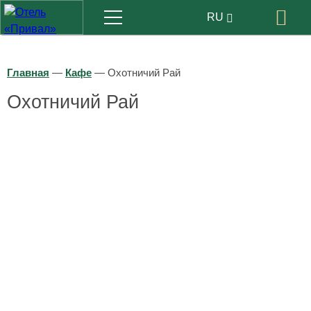
Меню
RU
Бр
EN
Главная
—
Кафе
—
Охотничий Рай
Охотничий Рай